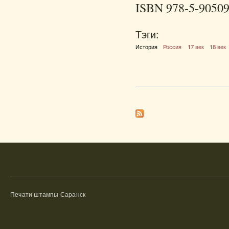
ISBN 978-5-90509
Тэги:
История
Россия
17 век
18 век
Печати штампы Саранск