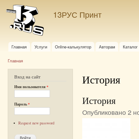
Пер
ос
13РУС Принт
со
Главная
Услуги
Online-калькулятор
Авторам
Каталог
Главное меню
Главная
Вы здесь
История
Вход на сайт
Имя пользователя
*
История
Пароль
*
Опубликовано 2 но
Request new password