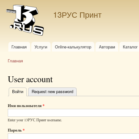
Пер
ос
13РУС Принт
со
Главная
Услуги
Online-калькулятор
Авторам
Каталог
Главное меню
Главная
Вы здесь
User account
Войти
(активная вкладка)
Request new password
Главные
вкладки
Имя пользователя
*
Enter your 13РУС Принт username.
Пароль
*