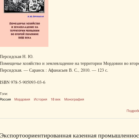
Персидская Н. Ю.
Помещичье хозяйство и землевладение на территории Мордовии во второ
Персидская. — Саранск : Афанасьев В. С., 2010. — 123 с.
ISBN 978-5-905093-03-6
Тэги:
Россия
Мордовия
История
18 век
Монография
Подроб
Экспортоориентированная казенная промышленност