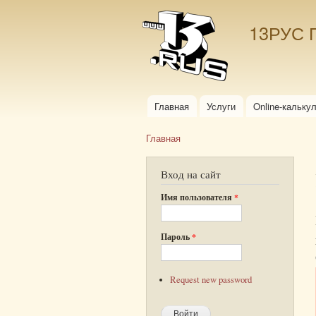
13РУС 
Главная
Услуги
Online-кальку
Главное меню
Главная
Вы здесь
Вход на сайт
Имя пользователя
*
Пароль
*
Request new password