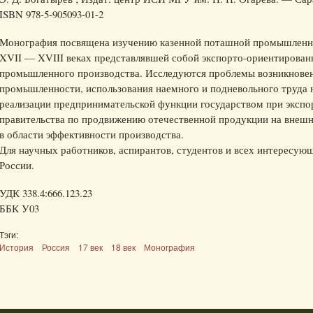
ISBN 978-5-905093-01-2
Монография посвящена изучению казенной поташной промышленно
XVII — XVIII веках представлявшей собой экспорто-ориентирован
промышленного производства. Исследуются проблемы возникновен
промышленности, использования наемного и подневольного труда 
реализации предпринимательской функции государством при экспо
правительства по продвижению отечественной продукции на внешн
в области эффективности производства.
Для научных работников, аспирантов, студентов и всех интересую
России.
УДК 338.4:666.123.23
ББК У03
Тэги:
История
Россия
17 век
18 век
Монография