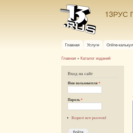
13РУС 
Главная
Услуги
Online-кальку
Главное меню
Главная
»
Каталог изданий
Вы здесь
Вход на сайт
Имя пользователя
*
Пароль
*
Request new password