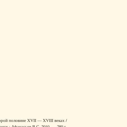
рой половине XVII — XVIII веках /
нск : Афанасьев В.С, 2010. — 280 с.