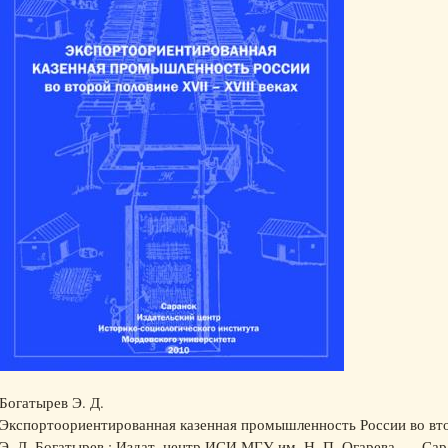
Богатырев Э. Д.
Экспортоориентированная казенная промышленность России во вто
Э. Д. Богатырев ; Издат. центр ИСИ МГУ им. Н. П. Огарева. — Сара