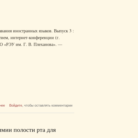
вания иностранных языков. Выпуск 3 :
ием, интернет-конференции (г.
 ВО «РЭУ им. Г. В. Плеханова». —
о Актуальные проблемы общей теории языка,
нее
Войдите
, чтобы оставлять комментарии
перевода и методики преподавания
иностранных языков. Выпуск 3
мии полости рта для