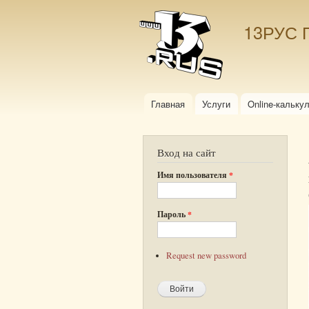
13РУС 
Главная
Услуги
Online-кальку
Главное меню
Вход на сайт
Имя пользователя
*
Пароль
*
Request new password