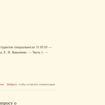
студентов специальности 31.05.03 —
ва, Е. Н. Коваленко. — Часть 1. —
о Тестовые задания по биологической химии и
нее
Войдите
, чтобы оставлять комментарии
биохимии полости рта для студентов
специальности 31.05.03 — Стоматология
опросу о