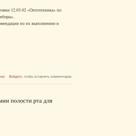
товки 12.03.02 «Оптотехника» по
иборы».
комендации по их выполнению и
о Методические указания к лабораторным
нее
Войдите
, чтобы оставлять комментарии
работам по дисциплине «Осветительные
приборы»
мии полости рта для