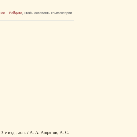
о Очагово-инфильтративные изменения в
нее
Войдите
, чтобы оставлять комментарии
легких : к вопросу о дифференциальной
диагностике
-е изд., доп. / А. А. Ашрятов, А. С.