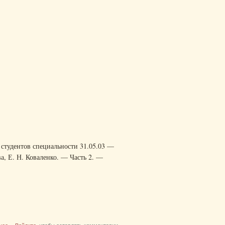
студентов специальности 31.05.03 —
ва, Е. Н. Коваленко. — Часть 2. —
о Тестовые задания по биологической химии