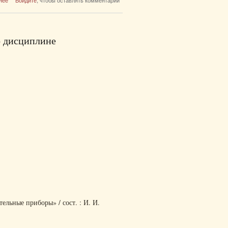
нее
Войдите
, чтобы оставлять комментарии
— биохимии полости рта для студентов
специальности 31.05.03 — Стоматология
о дисциплине
льные приборы» / сост. : И. И.