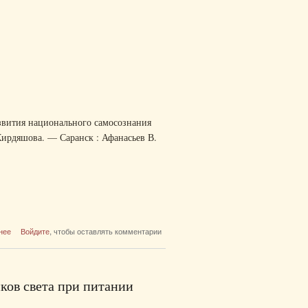
азвития национального самосознания
Кирдяшова. — Саранск : Афанасьев В.
о Система образования и воспитания
нее
Войдите
, чтобы оставлять комментарии
российского зарубежья как фактор развития
национального самосознания молодежи (20—
50 годы ХХ века)
ков света при питании