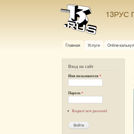
13РУС 
Главная
Услуги
Online-кальку
Главное меню
Вход на сайт
Имя пользователя
*
Пароль
*
Request new password