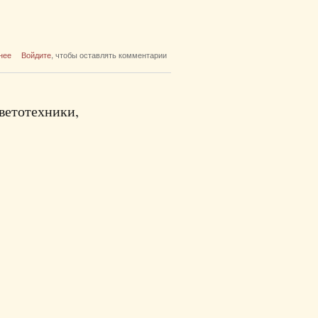
о Демография
нее
Войдите
, чтобы оставлять комментарии
ветотехники,