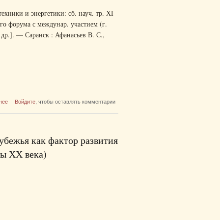
хники и энергетики: сб. науч. тр. ХI
го форума с междунар. участием (г.
 др.]. — Саранск : Афанасьев В. С.,
о Проблемы и перспективы развития
нее
Войдите
, чтобы оставлять комментарии
отечественной светотехники, электротехники
и энергетики
убежья как фактор развития
ы ХХ века)