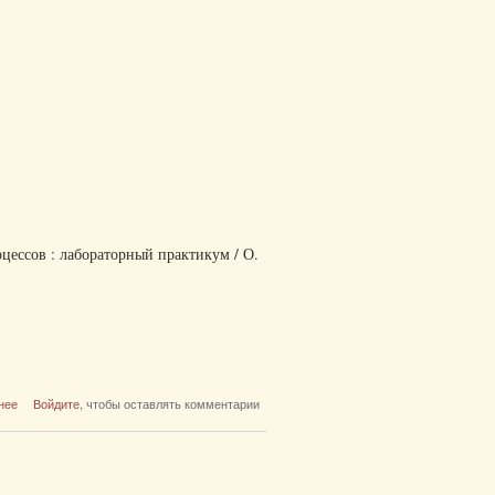
цессов : лабораторный практикум / О.
о Преобразователи частоты в системах
нее
Войдите
, чтобы оставлять комментарии
автоматизации технологических процессов