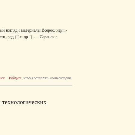
й взгляд : материалы Всерос. науч.-
тв. ред.) [ и др. ]. — Саранск :
о Интеграция науки и культуры в
нее
Войдите
, чтобы оставлять комментарии
образовательное пространство: молодежный
взгляд
и технологических