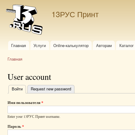
Пер
ос
13РУС Принт
со
Главная
Услуги
Online-калькулятор
Авторам
Каталог
Главное меню
Главная
Вы здесь
User account
Войти
(активная вкладка)
Request new password
Главные
вкладки
Имя пользователя
*
Enter your 13РУС Принт username.
Пароль
*