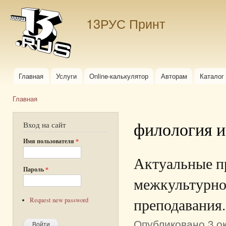
Пер
ос
13РУС Принт
со
Главная
Услуги
Online-калькулятор
Авторам
Каталог
Главное меню
Главная
Вы здесь
филология и
Вход на сайт
Имя пользователя
*
Актуальные пр
Пароль
*
межкультурно
преподавания.
Request new password
Опубликовано 3 ок