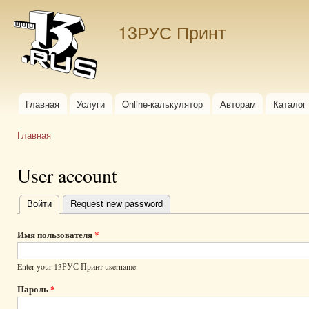
Пер
ос
13РУС Принт
со
Главная
Услуги
Online-калькулятор
Авторам
Каталог
Главное меню
Главная
Вы здесь
User account
Войти
(активная вкладка)
Request new password
Главные
вкладки
Имя пользователя
*
Enter your 13РУС Принт username.
Пароль
*