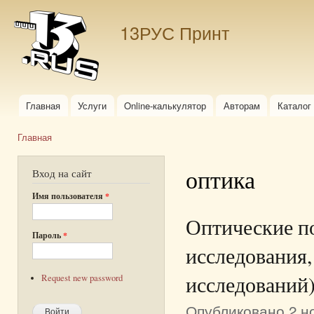
Пер
ос
13РУС Принт
со
Главная
Услуги
Online-калькулятор
Авторам
Каталог
Главное меню
Главная
Вы здесь
оптика
Вход на сайт
Имя пользователя
*
Оптические п
Пароль
*
исследования,
исследований
Request new password
Опубликовано 2 но