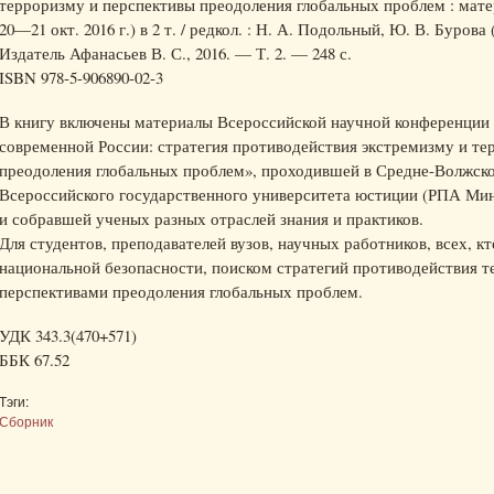
терроризму и перспективы преодоления глобальных проблем : матер
20—21 окт. 2016 г.) в 2 т. / редкол. : Н. А. Подольный, Ю. В. Бурова (
Издатель Афанасьев В. С., 2016. — Т. 2. — 248 с.
ISBN 978-5-906890-02-3
В книгу включены материалы Всероссийской научной конференции 
современной России: стратегия противодействия экстремизму и те
преодоления глобальных проблем», проходившей в Средне-Волжско
Всероссийского государственного университета юстиции (РПА Мин
и собравшей ученых разных отраслей знания и практиков.
Для студентов, преподавателей вузов, научных работников, всех, 
национальной безопасности, поиском стратегий противодействия т
перспективами преодоления глобальных проблем.
УДК 343.3(470+571)
ББК 67.52
Тэги:
Сборник