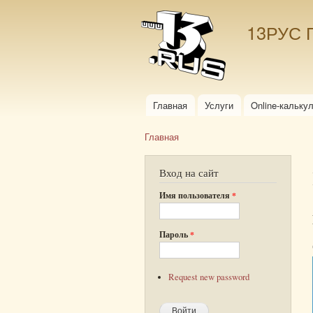
13РУС 
Главная
Услуги
Online-кальку
Главное меню
Главная
Вы здесь
Вход на сайт
Имя пользователя
*
Пароль
*
Request new password