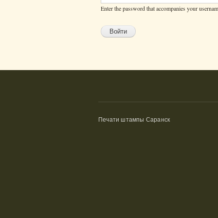
Enter the password that accompanies your usernam
Печати штампы Саранск