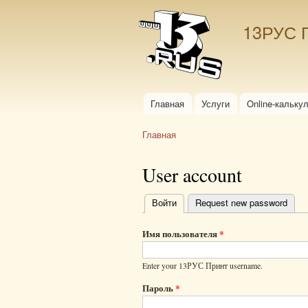
13РУС 
Главная
Услуги
Online-кальку
Главное меню
Главная
Вы здесь
User account
Войти
(активная вкладка)
Request new password
Главные
вкладки
Имя пользователя
*
Enter your 13РУС Принт username.
Пароль
*