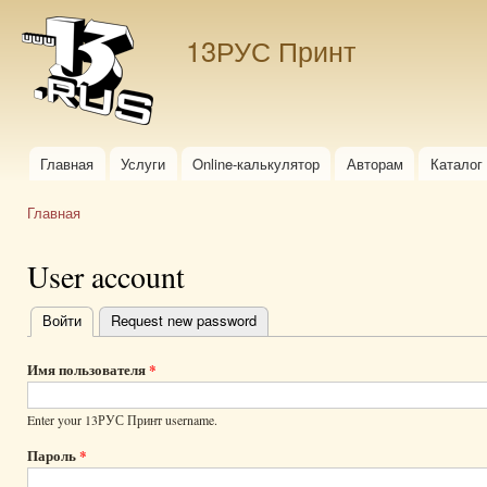
Пер
ос
13РУС Принт
со
Главная
Услуги
Online-калькулятор
Авторам
Каталог
Главное меню
Главная
Вы здесь
User account
Войти
(активная вкладка)
Request new password
Главные
вкладки
Имя пользователя
*
Enter your 13РУС Принт username.
Пароль
*