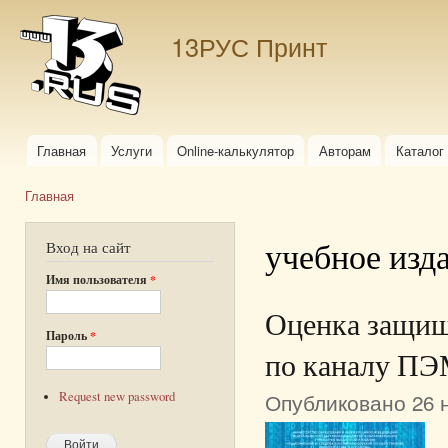
Пер
ос
13РУС Принт
со
Главная
Услуги
Online-калькулятор
Авторам
Каталог
Главное меню
Главная
Вы здесь
учебное изд
Вход на сайт
Имя пользователя
*
Оценка защищ
Пароль
*
по каналу П
Опубликовано 26 н
Request new password