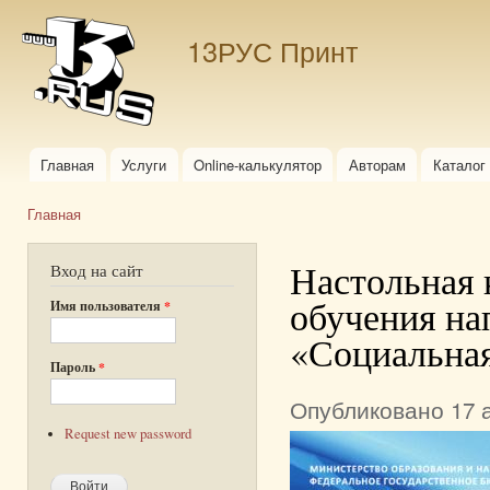
Пер
ос
13РУС Принт
со
Главная
Услуги
Online-калькулятор
Авторам
Каталог
Главное меню
Главная
Вы здесь
Настольная 
Вход на сайт
обучения на
Имя пользователя
*
«Социальная
Пароль
*
Опубликовано 17 а
Request new password