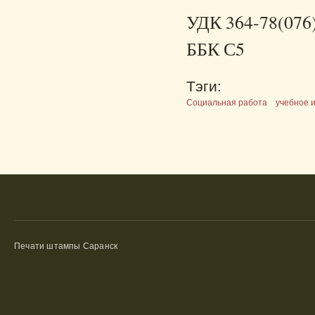
УДК 364-78(076
ББК С5
Тэги:
Социальная работа
учебное 
Печати штампы Саранск