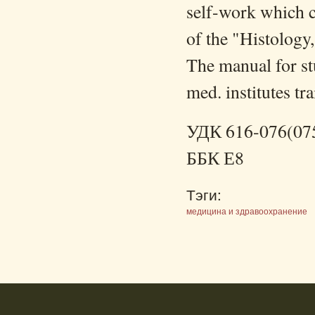
self-work which co
of the "Histolog
The manual for stu
med. institutes tr
УДК 616-076(075
ББК Е8
Тэги:
медицина и здравоохранение