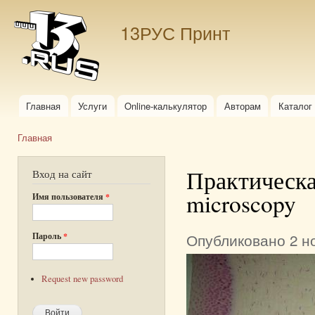
Пер
ос
13РУС Принт
со
Главная
Услуги
Online-калькулятор
Авторам
Каталог
Главное меню
Главная
Вы здесь
Практическая
Вход на сайт
microscopy
Имя пользователя
*
Опубликовано 2 но
Пароль
*
Request new password