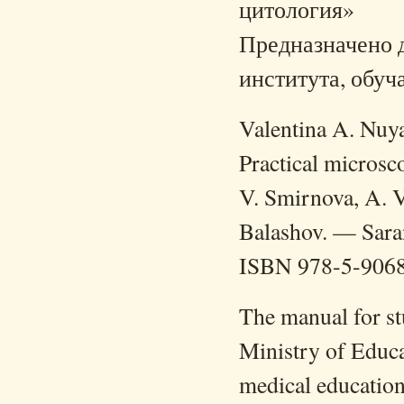
цитология»
Предназначено д
института, обу
Valentina A. Nuya
Practical microsc
V. Smirnova, A. V.
Balashov. — Saran
ISBN 978-5-906
The manual for st
Ministry of Educa
medical educational