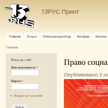
Пер
ос
13РУС Принт
со
Главная
Услуги
Online-калькулятор
Авторам
Каталог
Главное меню
Главная
Вы здесь
Право социа
Вход на сайт
Имя пользователя
*
Опубликовано 2 но
Пароль
*
Request new password