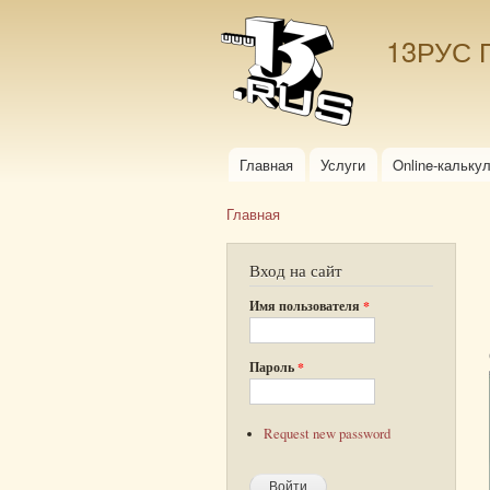
13РУС 
Главная
Услуги
Online-кальку
Главное меню
Главная
Вы здесь
Вход на сайт
Имя пользователя
*
Пароль
*
Request new password