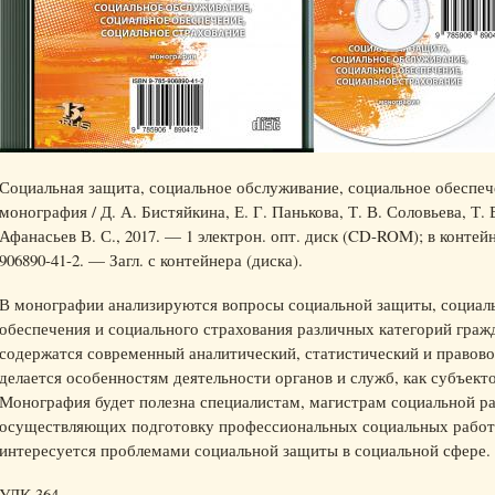
Социальная защита, социальное обслуживание, социальное обеспече
монография / Д. А. Бистяйкина, Е. Г. Панькова, Т. В. Соловьева, Т.
Афанасьев В. С., 2017. — 1 электрон. опт. диск (CD-ROM); в контейн
906890-41-2. — Загл. с контейнера (диска).
В монографии анализируются вопросы социальной защиты, социаль
обеспечения и социального страхования различных категорий граж
содержатся современный аналитический, статистический и правово
делается особенностям деятельности органов и служб, как субъект
Монография будет полезна специалистам, магистрам социальной ра
осуществляющих подготовку профессиональных социальных работни
интересуется проблемами социальной защиты в социальной сфере.
УДК 364