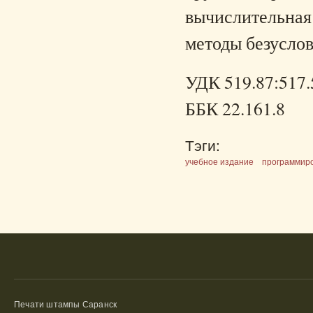
вычислительная 
методы безусло
УДК 519.87:517.
ББК 22.161.8
Тэги:
учебное издание
программир
Печати штампы Саранск