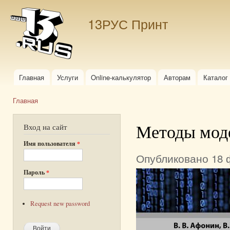
Пер
ос
13РУС Принт
со
Главная
Услуги
Online-калькулятор
Авторам
Каталог
Главное меню
Главная
Вы здесь
Методы мод
Вход на сайт
Имя пользователя
*
Опубликовано 18 ф
Пароль
*
Request new password