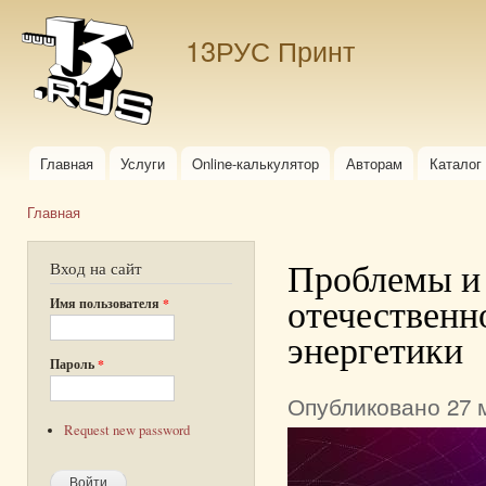
Пер
ос
13РУС Принт
со
Главная
Услуги
Online-калькулятор
Авторам
Каталог
Главное меню
Главная
Вы здесь
Проблемы и 
Вход на сайт
отечественн
Имя пользователя
*
энергетики
Пароль
*
Опубликовано 27 м
Request new password