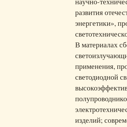
научно-техниче
развития отечес
энергетики», п
светотехническ
В материалах с
светоизлучающи
применения, пр
светодиодной с
высокоэффектив
полупроводнико
электротехничес
изделий; совре