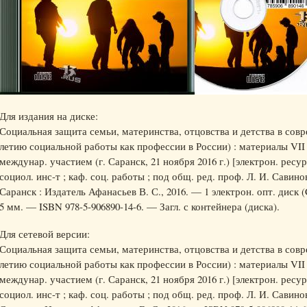
Для издания на диске:
Социальная защита семьи, материнства, отцовства и детства в сов
летию социальной работы как профессии в России) : материалы VII з
междунар. участием (г. Саранск, 21 ноября 2016 г.) [электрон. ресур
социол. инс-т ; каф. соц. работы ; под общ. ред. проф. Л. И. Сави
Саранск : Издатель Афанасьев В. С., 2016. — 1 электрон. опт. диск 
5 мм. — ISBN 978-5-906890-14-6. — Загл. с контейнера (диска).
Для сетевой версии:
Социальная защита семьи, материнства, отцовства и детства в сов
летию социальной работы как профессии в России) : материалы VII з
междунар. участием (г. Саранск, 21 ноября 2016 г.) [электрон. ресур
социол. инс-т ; каф. соц. работы ; под общ. ред. проф. Л. И. Сави