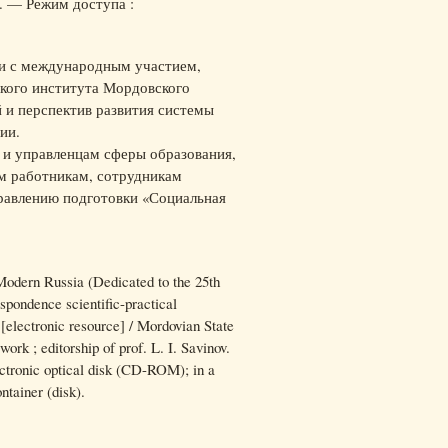
6. — Режим доступа :
ии с международным участием,
кого института Мордовского
й и перспектив развития системы
ии.
 и управленцам сферы образования,
м работникам, сотрудникам
правлению подготовки «Социальная
Modern Russia (Dedicated to the 25th
spondence scientific-practical
 [electronic resource] / Mordovian State
work ; editorship of prof. L. I. Savinov.
ctronic optical disk (CD-ROM); in a
tainer (disk).