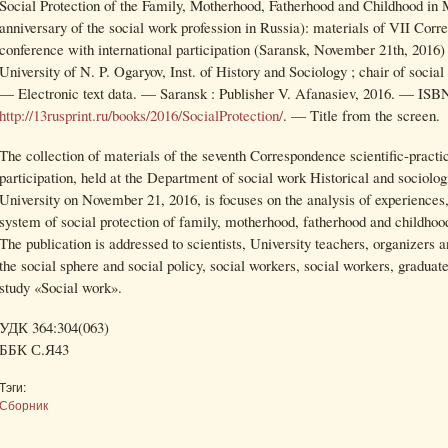
Social Protection of the Family, Motherhood, Fatherhood and Childhood in 
anniversary of the social work profession in Russia): materials of VII Corre
conference with international participation (Saransk, November 21th, 2016)
University of N. P. Ogaryov, Inst. of History and Sociology ; chair of social 
— Electronic text data. — Saransk : Publisher V. Afanasiev, 2016. — IS
http://13rusprint.ru/books/2016/SocialProtection/
. — Title from the screen.
The collection of materials of the seventh Correspondence scientific-practi
participation, held at the Department of social work Historical and sociolog
University on November 21, 2016, is focuses on the analysis of experiences
system of social protection of family, motherhood, fatherhood and childhoo
The publication is addressed to scientists, University teachers, organizers
the social sphere and social policy, social workers, social workers, graduat
study «Social work».
УДК 364:304(063)
ББК С.Я43
Тэги:
Сборник