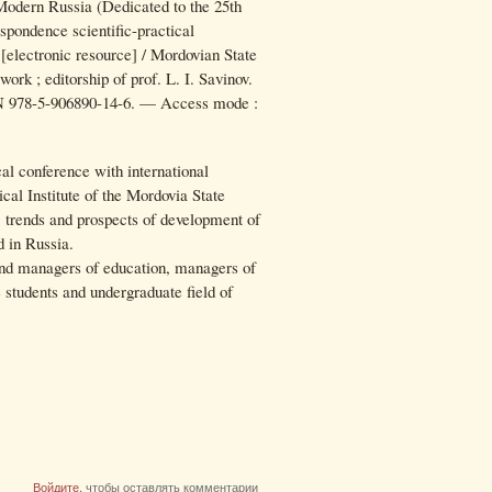
Modern Russia (Dedicated to the 25th
spondence scientific-practical
 [electronic resource] / Mordovian State
work ; editorship of prof. L. I. Savinov.
BN 978-5-906890-14-6. — Access mode :
cal conference with international
ical Institute of the Mordovia State
, trends and prospects of development of
d in Russia.
 and managers of education, managers of
e students and undergraduate field of
Войдите
, чтобы оставлять комментарии