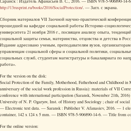
Саранск : Издатель Афанасьев В. С., 2016. — ISBN 978-5-906890-14-
http://13rusprint.ru/books/2016/SocialProtection/
. — Загл. с экрана.
Сборник материалов VII Заочной научно-практической конференц
прошедшей на кафедре социальной работы Историко-социологичес
университета 21 ноября 2016 г., посвящен анализу опыта, тенденци
социальной защиты семьи, материнства, отцовства и детства в Росс
Издание адресовано ученым, преподавателям вузов, организаторам
управленцам социальной сферы и социальной политики, социальны
социальных служб, студентам магистратуры и бакалавриата по на
работа».
For the version on the disk:
Social Protection of the Family, Motherhood, Fatherhood and Childhood in 
anniversary of the social work profession in Russia): materials of VII Corre
conference with international participation (Saransk, November 21th, 2016)
University of N. P. Ogaryov, Inst. of History and Sociology ; chair of social 
— Electronic text data. — Saransk : Publisher V. Afanasiev, 2016. — 1 ele
container, 142 x 124 x 5 mm. — ISBN 978-5-906890-14-6. — Title from con
For the online version: