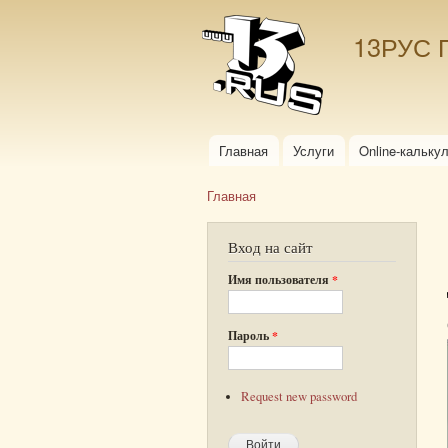
13РУС 
Главная
Услуги
Online-кальку
Главное меню
Главная
Вы здесь
Вход на сайт
Имя пользователя
*
Пароль
*
Request new password