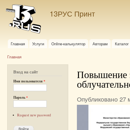
Пер
ос
13РУС Принт
со
Главная
Услуги
Online-калькулятор
Авторам
Каталог
Главное меню
Главная
Вы здесь
Повышение 
Вход на сайт
облучательн
Имя пользователя
*
Опубликовано 27 м
Пароль
*
Request new password